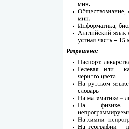
мин.
Обществознание, ф
мин.
Информатика, биол
Английский язык (
устная часть – 15 
Разрешено:
Паспорт, лекарства
Гелевая или ка
черного цвета
На русском языке
словарь
На математике – 
На физике,
непрограммируемы
На химии- непрог
На географии – н