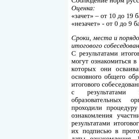
Соблюдение норм русск
Оценка:
«зачет» – от 10 до 19 
«незачет» - от 0 до 9 б
Сроки, места и поряд
итогового собеседован
С результатами итого
могут ознакомиться в
которых они осваив
основного общего обр
итогового собеседова
с результатами и
образовательных о
проходили процедуру
ознакомления участн
результатами итогово
их подписью в прото
даты ознакомления.