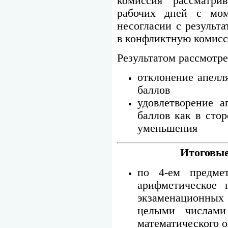
комиссия рассматри
рабочих дней с мом
несогласии с результ
в конфликтную комис
Результатом рассмотр
отклонение апелл
баллов
удовлетворение а
баллов как в стор
уменьшения
Итоговые
по 4-ем предме
арифметическое 
экзаменационных
целыми числами
математического о