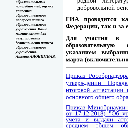
родной литерат
образовательных
потребностей, оценке
добровольной осно
качества
образовательного
ГИА проводится ка
процесса нашего
образовательного
Федерации, так и за 
учреждения. Ваше
мнение важно для
Для участия в 
регулирования
деятельности нашего
образовательную
образовательного
указанием выбран
учреждения.
Анкета АНОНИМНАЯ.
марта (включительно
Приказ Рособрнадзор
утверждении Порядк
итоговой аттестации
основного общего обр
Приказ Минобрнауки Р
от 17.12.2018) "Об у
учета и выдачи атт
среднем общем об