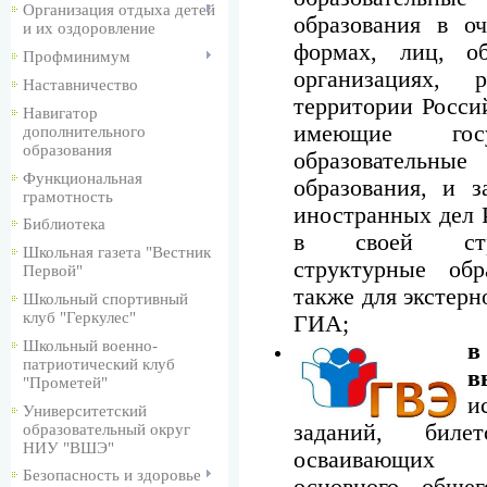
Организация отдыха детей
образования в оч
и их оздоровление
формах, лиц, о
Профминимум
организациях, 
Наставничество
территории Росси
Навигатор
имеющие госу
дополнительного
образования
образовательны
Функциональная
образования, и з
грамотность
иностранных дел 
Библиотека
в своей стру
Школьная газета "Вестник
структурные обр
Первой"
также для экстерн
Школьный спортивный
клуб "Геркулес"
ГИА;
Школьный военно-
в
патриотический клуб
в
"Прометей"
и
Университетский
заданий, бил
образовательный округ
НИУ "ВШЭ"
осваивающих о
Безопасность и здоровье
основного обще