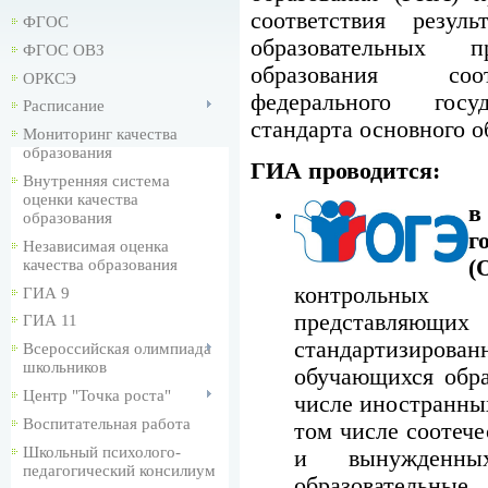
соответствия резул
ФГОС
образовательных 
ФГОС ОВЗ
образования соо
ОРКСЭ
федерального госуд
Расписание
стандарта основного о
Мониторинг качества
образования
ГИА проводится:
Внутренняя система
оценки качества
образования
г
Независимая оценка
качества образования
контрольных и
ГИА 9
представляющи
ГИА 11
стандартизиро
Всероссийская олимпиада
школьников
обучающихся обра
Центр "Точка роста"
числе иностранных
Воспитательная работа
том числе соотече
Школьный психолого-
и вынужденных
педагогический консилиум
образовательны