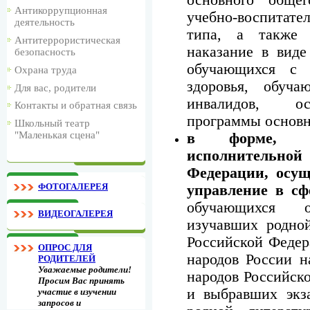
Антикоррупционная
учебно-воспитат
деятельность
типа, а также 
Антитеррористическая
наказание в виде
безопасность
обучающихся с 
Охрана труда
здоровья, обуч
Для вас, родители
инвалидов, ос
Контакты и обратная связь
программы основн
Школьный театр
"Маленькая сцена"
в форме, ус
исполнительной
Федерации, осу
ФОТОГАЛЕРЕЯ
управление в сф
обучающихся об
ВИДЕОГАЛЕРЕЯ
изучавших родной
Российской Федер
ОПРОС ДЛЯ
народов России н
РОДИТЕЛЕЙ
Уважаемые родители!
народов Российско
Просим Вас принять
и выбравших экз
участие в изучении
запросов и