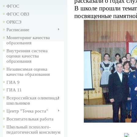
рассказали о годах сл
ФГОС
В школе прошли темат
ФГОС ОВЗ
посвященные памятной
ОРКСЭ
Расписание
Мониторинг качества
образования
Внутренняя система
оценки качества
образования
Независимая оценка
качества образования
ГИА 9
ГИА 11
Всероссийская олимпиада
школьников
Центр "Точка роста"
Воспитательная работа
Школьный психолого-
педагогический консилиум
...