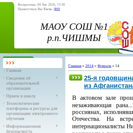
Воскресенье, 09 Авг 2026, 13:36
Приветствую Вас
Гость
|
RSS
МАОУ СОШ №1
р.п.ЧИШМЫ
Главная
»
2014
»
Февраль
»
14
Главная
25-я годовщин
Сведения об
образовательной
из Афганистана
организации
Прием в школу
В актовом зале прош
Технологические
незаживающая рана.
платформы и ресурсы для
россиянах, исполняв
организации электронного
Отечества
. На встр
обучения
интернационалисты Ни
Информационная
безопасность