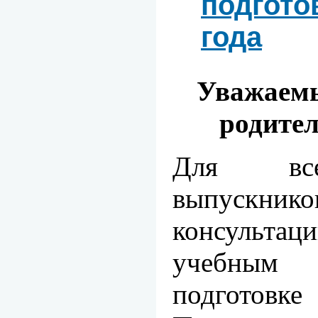
подгото
года
Уважаемы
родите
Для вс
выпускнико
консуль
учебным
подгот