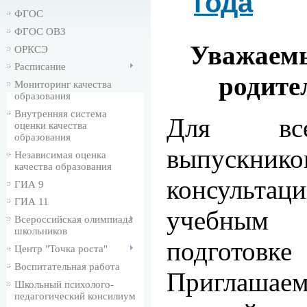
года
ФГОС
ФГОС ОВЗ
Уважаемы
ОРКСЭ
Расписание
родите
Мониторинг качества
образования
Внутренняя система
Для вс
оценки качества
образования
выпускнико
Независимая оценка
качества образования
консуль
ГИА 9
ГИА 11
учебным
Всероссийская олимпиада
школьников
подгот
Центр "Точка роста"
Воспитательная работа
Приглашаем
Школьный психолого-
педагогический консилиум