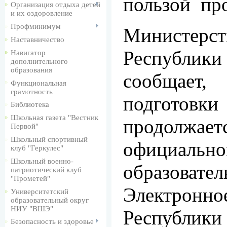
пользой про
Организация отдыха детей
и их оздоровление
Профминимум
Министерс
Наставничество
Республик
Навигатор
дополнительного
образования
сообщает
Функциональная
грамотность
подгот
Библиотека
Школьная газета "Вестник
продолж
Первой"
Школьный спортивный
официально
клуб "Геркулес"
Школьный военно-
образоват
патриотический клуб
"Прометей"
Электронн
Университетский
образовательный округ
НИУ "ВШЭ"
Республик
Безопасность и здоровье