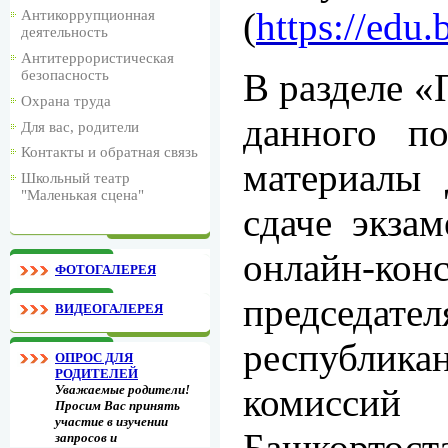
(
https://edu.
Антикоррупционная
деятельность
Антитеррористическая
В разделе «
безопасность
Охрана труда
данного п
Для вас, родители
Контакты и обратная связь
материалы 
Школьный театр
"Маленькая сцена"
сдаче экза
онлайн-к
ФОТОГАЛЕРЕЯ
председате
ВИДЕОГАЛЕРЕЯ
республика
ОПРОС ДЛЯ
РОДИТЕЛЕЙ
комисси
Уважаемые родители!
Просим Вас принять
участие в изучении
Башкортоста
запросов и