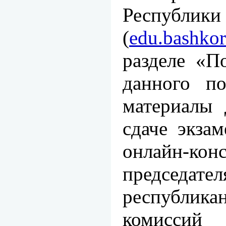
Республик
(
edu.bashkor
разделе «П
данного п
материалы 
сдаче экза
онлайн-к
председате
республика
комисси