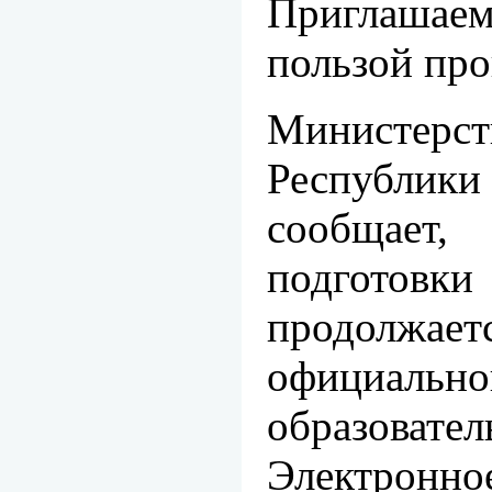
Приглашаем
пользой про
Министерс
Республик
сообщает
подгот
продолж
официально
образоват
Электронн