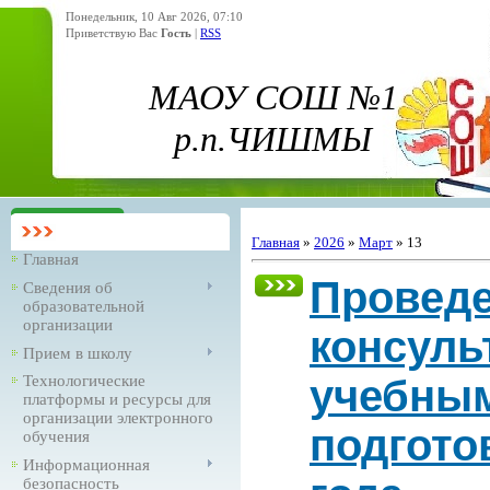
Понедельник, 10 Авг 2026, 07:10
Приветствую Вас
Гость
|
RSS
МАОУ СОШ №1
р.п.ЧИШМЫ
Главная
»
2026
»
Март
»
13
Главная
Проведе
Сведения об
образовательной
организации
консуль
Прием в школу
учебным
Технологические
платформы и ресурсы для
организации электронного
подгото
обучения
Информационная
безопасность