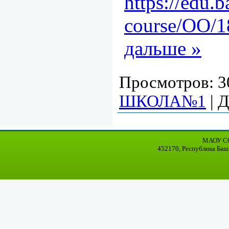
https://edu.b
course/OO/1
дальше »
Просмотров:
3
ШКОЛА№1
|
Д
МАОУ СО
452170, Республика Баш