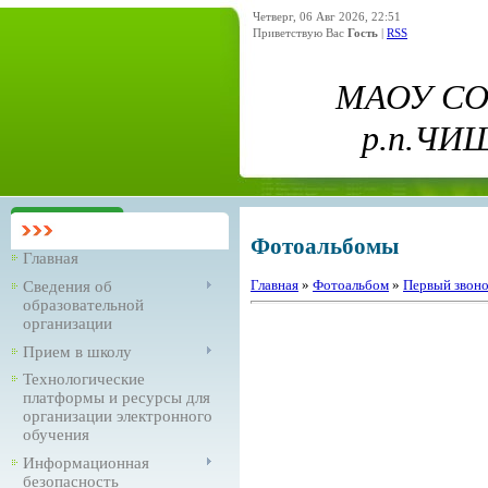
Четверг, 06 Авг 2026, 22:51
Приветствую Вас
Гость
|
RSS
МАОУ С
р.п.Ч
Фотоальбомы
Главная
Главная
»
Фотоальбом
»
Первый звоно
Сведения об
образовательной
организации
Прием в школу
Технологические
платформы и ресурсы для
организации электронного
обучения
Информационная
безопасность