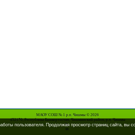
МАОУ СОШ № 1 р.п. Чишмы © 2026
452170, Республика Башкортостан, Чишминский район, р.п. Чишмы
📞
работы пользователя. Продолжая просмотр страниц сайта, вы с
✉