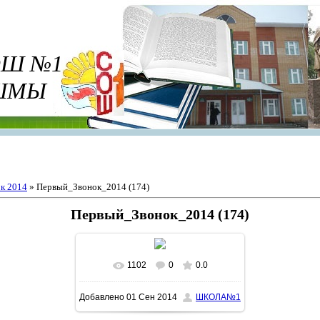
ОШ №1
ИШМЫ
к 2014
» Первый_Звонок_2014 (174)
Первый_Звонок_2014 (174)
1102
0
0.0
В реальном размере
1600x1066
/
Добавлено
01 Сен 2014
ШКОЛА№1
384.9Kb