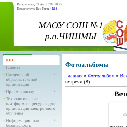
Воскресенье, 09 Авг 2026, 18:25
Приветствую Вас
Гость
|
RSS
МАОУ СОШ №1
р.п.ЧИШМЫ
Фотоальбомы
Главная
Сведения об
Главная
»
Фотоальбом
»
Ве
образовательной
встречи (8)
организации
Прием в школу
Веч
Технологические
платформы и ресурсы для
организации электронного
обучения
В ре
Информационная
безопасность